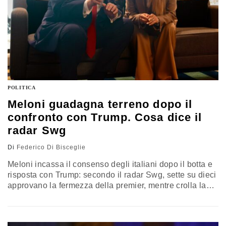
POLITICA
Meloni guadagna terreno dopo il
confronto con Trump. Cosa dice il
radar Swg
Di
Federico Di Bisceglie
Meloni incassa il consenso degli italiani dopo il botta e
risposta con Trump: secondo il radar Swg, sette su dieci
approvano la fermezza della premier, mentre crolla la
fiducia nel presidente americano. Resta invece più
controverso il giudizio sul rapporto privilegiato costruito
negli anni con il tycoon. Il messaggio dell’opinione