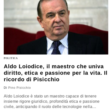
un partito o se assume, ancora peggio, solo e soltanto
una postura ideologica e di mera controparte politica
POLITICA
Aldo Loiodice, il maestro che univa
diritto, etica e passione per la vita. Il
ricordo di Pisicchio
Di
Pino Pisicchio
Aldo Loiodice è stato un maestro capace di tenere
insieme rigore giuridico, profondità etica e passione
civile, anticipando il ruolo delle tecnologie nella
democrazia e richiamando al valore del pluralismo. Il