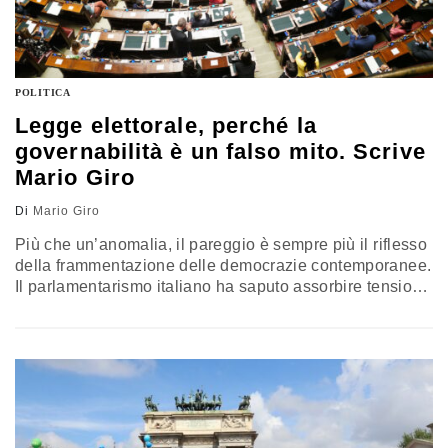
POLITICA
Legge elettorale, perché la
governabilità è un falso mito. Scrive
Mario Giro
Di
Mario Giro
Più che un’anomalia, il pareggio è sempre più il riflesso
della frammentazione delle democrazie contemporanee.
Il parlamentarismo italiano ha saputo assorbire tensioni
e trasformazioni politiche senza spezzarsi. Inseguire
maggioranze artificiali in nome della governabilità
rischia di produrre l’effetto opposto. L’esperienza
europea mostra che neppure i sistemi presidenziali o
bipolari sono immuni dall’instabilità. La vera sfida non è
eliminare il compromesso, ma valorizzarlo come
essenza della democrazia parlamentare. L’analisi di