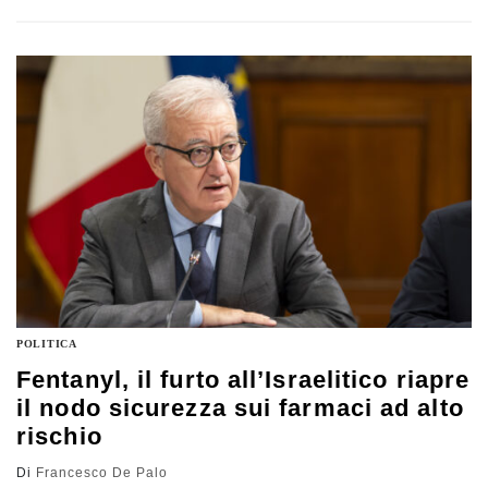
suo insegnamento, nutrito di fede, curiosità e ironia, ha
formato generazioni di giuristi e cittadini. Il ricordo di
Pino Pisicchio
POLITICA
Fentanyl, il furto all’Israelitico riapre
il nodo sicurezza sui farmaci ad alto
rischio
Di
Francesco De Palo