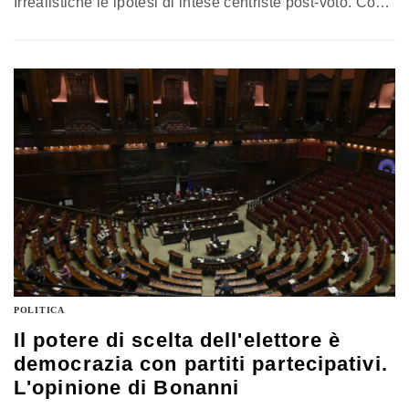
Irrealistiche le ipotesi di intese centriste post-voto. Con
il sistema vigente, c’è il concreto rischio di maggioranze
improvvisate. Vannacci? Il centrodestra finirà per
riassorbirlo. Quanto a Meloni, il vero banco di prova per
consolidare la leadership sarà la legge di Bilancio 2027
e la capacità di rafforzare un profilo conservatore
pienamente mainstream. Colloquio con il politologo
della Luiss, Giovanni Orsina
POLITICA
Il potere di scelta dell'elettore è
democrazia con partiti partecipativi.
L'opinione di Bonanni