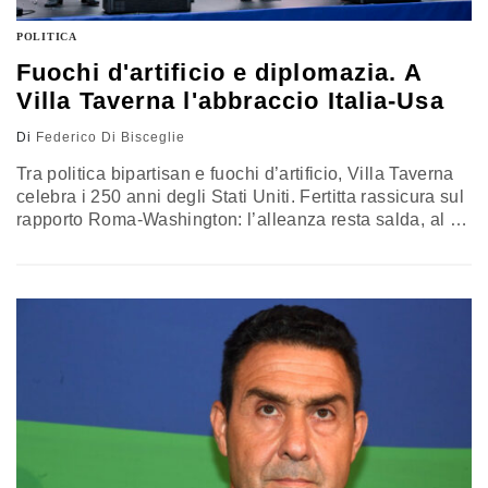
POLITICA
Fuochi d'artificio e diplomazia. A
Villa Taverna l'abbraccio Italia-Usa
Di
Federico Di Bisceglie
Tra politica bipartisan e fuochi d’artificio, Villa Taverna
celebra i 250 anni degli Stati Uniti. Fertitta rassicura sul
rapporto Roma-Washington: l’alleanza resta salda, al di
là delle frizioni tra i leader. Sul palco si alternano Tajani
e Salvini, mentre La Russa assicura che Meloni è
“presente con lo spirito”. Ampia la partecipazione del
governo e dell’opposizione, a conferma di un legame
transatlantico che, nelle intenzioni degli organizzatori,
continua a rappresentare un punto fermo della politica
italiana