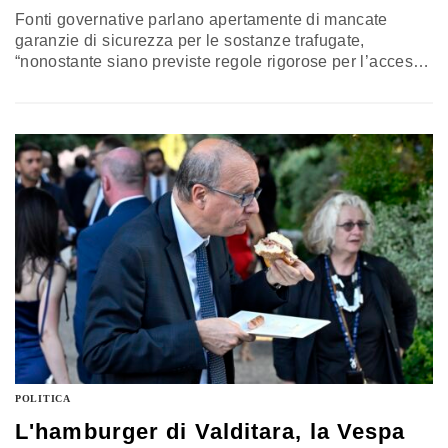
Fonti governative parlano apertamente di mancate
garanzie di sicurezza per le sostanze trafugate,
“nonostante siano previste regole rigorose per l’accesso
e la custodia di esse”. Per questa ragione il
sottosegretario alla presidenza del Consiglio, Alfredo
Mantovano, che segue da vicino il dossier droghe, ha
presieduto una riunione d’urgenza a Palazzo Chigi.
Scattano indagini dei Nas e ispezione del ministero
della Salute
POLITICA
L'hamburger di Valditara, la Vespa