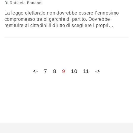
Di
Raffaele Bonanni
La legge elettorale non dovrebbe essere l’ennesimo
compromesso tra oligarchie di partito. Dovrebbe
restituire ai cittadini il diritto di scegliere i propri
rappresentanti e favorire partiti aperti, competitivi e
capaci di selezionare la migliore classe dirigente.
L’opinione di Raffaele Bonanni
<-
7
8
9
10
11
->