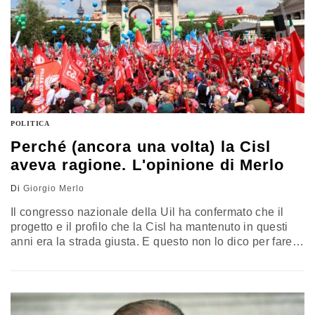
Mario Giro
POLITICA
Perché (ancora una volta) la Cisl
aveva ragione. L'opinione di Merlo
Di
Giorgio Merlo
Il congresso nazionale della Uil ha confermato che il
progetto e il profilo che la Cisl ha mantenuto in questi
anni era la strada giusta. E questo non lo dico per fare
un esame di maturità al sindacalismo italiano ma per la
semplice ragione che il sindacato non può continuare
ad avere un ruolo importante e decisivo nello
scacchiere pubblico italiano se diventa semplicemente