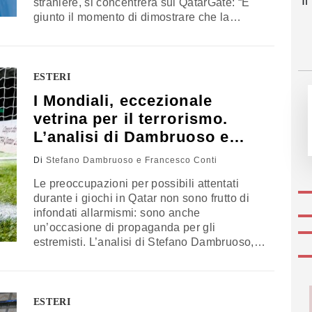
I
straniere, si concentrerà sul QatarGate: “È
giunto il momento di dimostrare che la
democrazia non è in vendita”
ESTERI
I Mondiali, eccezionale
vetrina per il terrorismo.
L’analisi di Dambruoso e
Conti
Di
Stefano Dambruoso e Francesco Conti
Le preoccupazioni per possibili attentati
durante i giochi in Qatar non sono frutto di
infondati allarmismi: sono anche
un’occasione di propaganda per gli
estremisti. L’analisi di Stefano Dambruoso,
magistrato ed esperto di terrorismo
internazionale, e Francesco Conti,
ricercatore, Master’s Degree in Terrorism,
Security and Society al King’s College
ESTERI