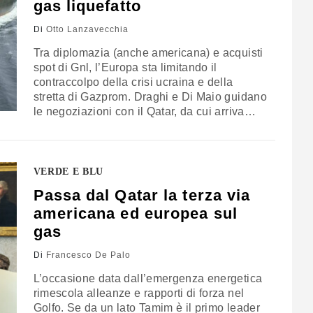
gas liquefatto
Di
Otto Lanzavecchia
Tra diplomazia (anche americana) e acquisti
spot di Gnl, l’Europa sta limitando il
contraccolpo della crisi ucraina e della
stretta di Gazprom. Draghi e Di Maio guidano
le negoziazioni con il Qatar, da cui arriva
l’energia di rinforzo grazie anche all’aiuto
del Giappone
VERDE E BLU
Passa dal Qatar la terza via
americana ed europea sul
gas
Di
Francesco De Palo
L’occasione data dall’emergenza energetica
rimescola alleanze e rapporti di forza nel
Golfo. Se da un lato Tamim è il primo leader