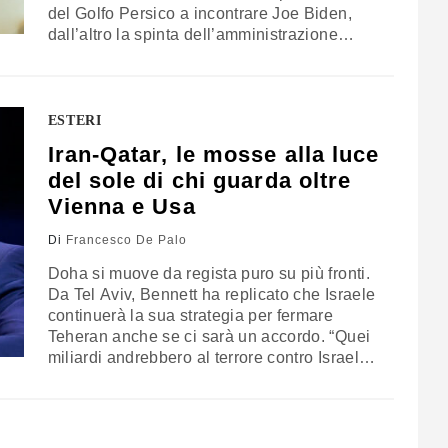
del Golfo Persico a incontrare Joe Biden,
dall’altro la spinta dell’amministrazione
Trump verso Arabia Saudita ed Emirati Arabi
Uniti potrebbe essere stemperata proprio a
favore del Qatar
ESTERI
Iran-Qatar, le mosse alla luce
del sole di chi guarda oltre
Vienna e Usa
Di
Francesco De Palo
Doha si muove da regista puro su più fronti.
Da Tel Aviv, Bennett ha replicato che Israele
continuerà la sua strategia per fermare
Teheran anche se ci sarà un accordo. “Quei
miliardi andrebbero al terrore contro Israele e
Usa”