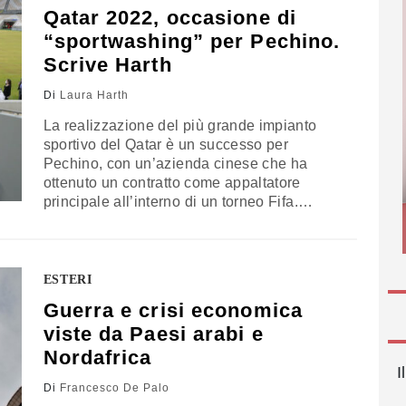
London
Qatar 2022, occasione di
“sportwashing” per Pechino.
Scrive Harth
Di
Laura Harth
La realizzazione del più grande impianto
sportivo del Qatar è un successo per
Pechino, con un’azienda cinese che ha
ottenuto un contratto come appaltatore
principale all’interno di un torneo Fifa.
L’intervento di Laura Harth, Campaign
Director Safeguard Defenders
ESTERI
Guerra e crisi economica
viste da Paesi arabi e
Nordafrica
I
Di
Francesco De Palo