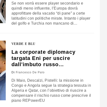
Se non vorrà essere player secondario e
quindi meno influente, l’Europa dovrà
approfittare della vacatio “di pane” a certe
latitudini con politiche mirate. Intanto i player
del golfo e Turchia non mancano di
allacciare relazioni e incontrare i
governanti…
VERDE E BLU
La corporate diplomacy
targata Eni per uscire
dall'imbuto russo
sull'energia
Di
Francesco De Palo
Di Maio, Descalzi, Pistelli: la missione in
Congo e Angola segue la strategia tessuta in
Algeria e Qatar, con l’obiettivo di riuscire a
compensare il rischio russo come prescrive il
piano REPowerEU