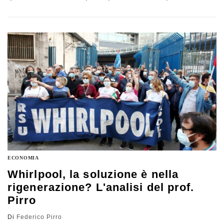
a partire dal giugno 2022, le domande che tuttavia
sindacati e vari osservatori si pongono sono ancora
numerose. Ecco quali secondo Federico Pirro,
Università di Bari
ECONOMIA
Whirlpool, la soluzione è nella
rigenerazione? L'analisi del prof.
Pirro
Di
Federico Pirro