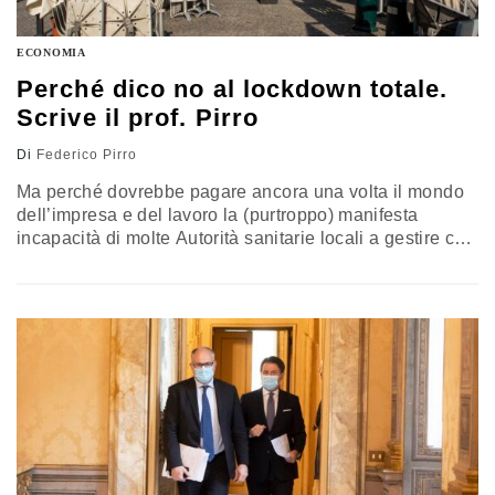
ECONOMIA
Perché dico no al lockdown totale.
Scrive il prof. Pirro
Di
Federico Pirro
Ma perché dovrebbe pagare ancora una volta il mondo
dell’impresa e del lavoro la (purtroppo) manifesta
incapacità di molte Autorità sanitarie locali a gestire con
efficienza la macchina pur complessa per fronteggiare e
sconfiggere la pandemia? Il commento di Federico
Pirro, Università di Bari