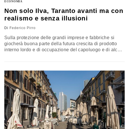
ECONOMIA
Non solo Ilva, Taranto avanti ma con
realismo e senza illusioni
Di
Federico Pirro
Sulla protezione delle grandi imprese e fabbriche si
giocherà buona parte della futura crescita di prodotto
interno lordo e di occupazione del capoluogo e di alcuni
Comuni del suo hinterland. Se ne facciano perciò una
ragione, numeri alla mano, coloro che a Palazzo
auspicano un’Ilva senza area a caldo, o addirittura
dismesso nella sua interezza