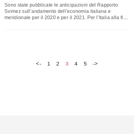
Sono state pubblicate le anticipazioni del Rapporto
Svimez sull’andamento dell’economia italiana e
meridionale per il 2020 e per il 2021. Per l’Italia alla fine
dell’anno si prevede una flessione del prodotto interno
lordo del 9,3%, mentre per le regioni meridionali la
contrazione dovrebbe essere di poco inferiore,
attestandosi all’8,2%. Per il 2021, invece, per il Paese si
prevede una crescita…
<-
1
2
3
4
5
->