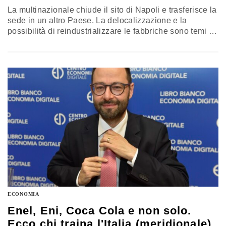
La multinazionale chiude il sito di Napoli e trasferisce la
sede in un altro Paese. La delocalizzazione e la
possibilità di reindustrializzare le fabbriche sono temi al
centro del caso. Nello specifico Invitalia sta lavorando
ad un progetto di rigenerazione manifatturiera, con il
gruppo Adler, comparto automotive e aerospazio, e con
la Htl Fitting per rilanciare il lavoro. L’analisi di Federico
Pirro
ECONOMIA
Enel, Eni, Coca Cola e non solo.
Ecco chi traina l'Italia (meridionale).