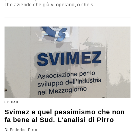
che aziende che già vi operano, o che si
accingerebbero ad insediarvisi, siano in joint-venture
con capitali cinesi o da essi controllate. Premesso che
chi scrive (come tanti altri) valuta con favore l’attenzione
che autorevoli organi di informazione stanno prestando
allo scalo ionico…
SPREAD
Svimez e quel pessimismo che non
fa bene al Sud. L'analisi di Pirro
Di
Federico Pirro