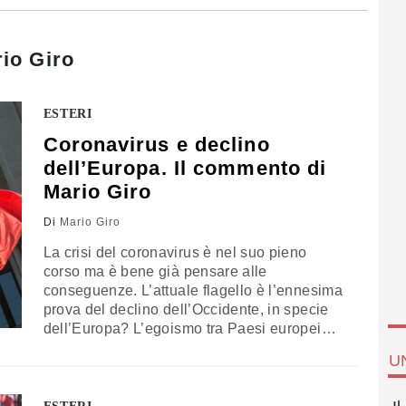
io Giro
ESTERI
Coronavirus e declino
dell’Europa. Il commento di
Mario Giro
Di
Mario Giro
La crisi del coronavirus è nel suo pieno
corso ma è bene già pensare alle
conseguenze. L’attuale flagello è l’ennesima
prova del declino dell’Occidente, in specie
dell’Europa? L’egoismo tra Paesi europei
(che neanche sanno scambiarsi un po’ di
U
mascherine) fa prevedere la fine del
processo di integrazione, a dimostrazione
che l’Europa piace solo in momenti di