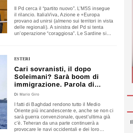
Il Pd cerca il “partito nuovo”. L’M5S insegue
il rilancio. ItaliaViva, Azione e +Europa
provano ad unirsi (almeno sui territori in vista
delle regionali). A sinistra del Pd si tenta
un’operazione “coraggiosa”. Le Sardine si
organizzano. Tutta la sinistra e il
centrosinistra è in movimento (anche se per
alcuni i pentastellati non ne dovrebbero far
parte). Siamo abituati a tali…
ESTERI
Cari sovranisti, il dopo
Soleimani? Sarà boom di
immigrazione. Parola di
Mario Giro
Di
Mario Giro
I fatti di Baghdad rendono tutto il Medio
Oriente più incandescente e, anche se non ci
sarà guerra convenzionale, quest’ultima già
I
c’è. Teheran da una parte continuerà a
provocare le navi occidentali e dei loro