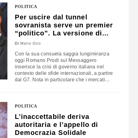
Poco prima davanti al Papa il presidente
POLITICA
Nyusi aveva…
Per uscire dal tunnel
sovranista serve un premier
“politico”. La versione di
Giro
Di
Mario Giro
Con la sua consueta saggia lungimiranza
oggi Romano Prodi sul Messaggero
inserisce la crisi di governo italiana nel
contesto delle sfide internazionali, a partire
dal G7. Nota in particolare che i mercati
hanno registrato la caduta del governo
giallo-verde come una buona notizia,
facendo scendere lo spread. Ovviamente ciò
fa infuriare i sovranisti di casa nostra che
POLITICA
sentono come gli…
L’inaccettabile deriva
autoritaria e l’appello di
Democrazia Solidale