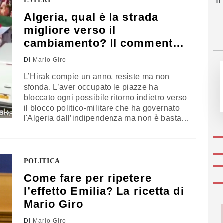
I
ESTERI
abbondanza. Il virus mette…
Algeria, qual è la strada
migliore verso il
cambiamento? Il commento
di Mario Giro
Di
Mario Giro
L’Hirak compie un anno, resiste ma non
sfonda. L’aver occupato le piazze ha
bloccato ogni possibile ritorno indietro verso
il blocco politico-militare che ha governato
l'Algeria dall’indipendenza ma non è bastato
a lanciare una nuova classe dirigente. La
diffidenza verso una qualsiasi forma di
leadership ha ridotto le capacità di manovra
dei giovani. Alla fine le elezioni ci sono
POLITICA
state…
Come fare per ripetere
l’effetto Emilia? La ricetta di
Mario Giro
Di
Mario Giro