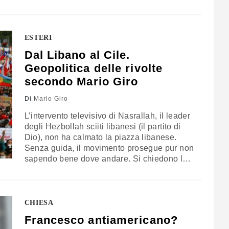
alleati nel Golfo Persico. E forse compirà
degli attentati più gravi. Intanto però
utilizzerà il metodo delle zanzare... Non ci
dobbiamo chiedere cosa accadrà se…
ESTERI
Dal Libano al Cile.
Geopolitica delle rivolte
secondo Mario Giro
Di
Mario Giro
L’intervento televisivo di Nasrallah, il leader
degli Hezbollah sciiti libanesi (il partito di
Dio), non ha calmato la piazza libanese.
Senza guida, il movimento prosegue pur non
sapendo bene dove andare. Si chiedono le
dimissioni del governo Hariri ma poi? La
paventata tassa su WhatsApp è stata ritirata
ma ciò non acquieta i libanesi che si
mescolano per strada tra…
CHIESA
Francesco antiamericano?