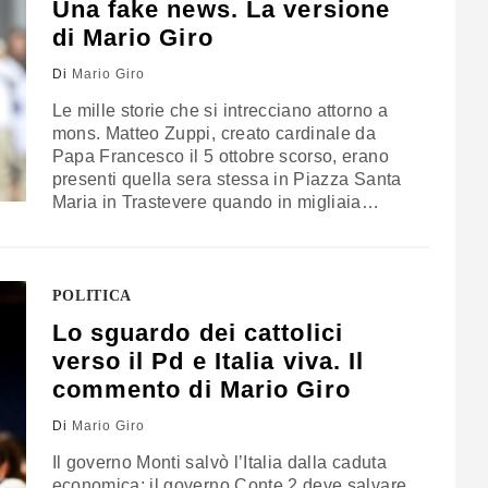
Una fake news. La versione
di Mario Giro
Di
Mario Giro
Le mille storie che si intrecciano attorno a
mons. Matteo Zuppi, creato cardinale da
Papa Francesco il 5 ottobre scorso, erano
presenti quella sera stessa in Piazza Santa
Maria in Trastevere quando in migliaia
hanno assistito alla sua prima messa da
membro del concistoro. Una messa
all’aperto davanti alla facciata dell’antica
basilica dove ogni sera si ritrova la comunità
POLITICA
di…
Lo sguardo dei cattolici
verso il Pd e Italia viva. Il
commento di Mario Giro
Di
Mario Giro
Il governo Monti salvò l’Italia dalla caduta
economica; il governo Conte 2 deve salvare