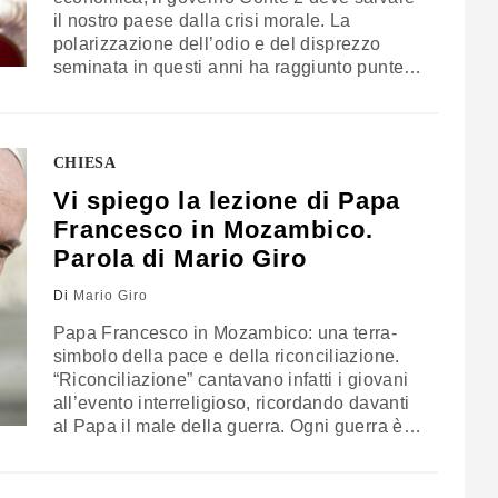
il nostro paese dalla crisi morale. La
polarizzazione dell’odio e del disprezzo
seminata in questi anni ha raggiunto punte
mai viste. Il sovranismo ha cercato (e
cercherà ancora) di cambiare la natura e
l’indole degli italiani, istillando la cultura del
nemico, dividendo i cittadini in “buoni…
CHIESA
Vi spiego la lezione di Papa
Francesco in Mozambico.
Parola di Mario Giro
Di
Mario Giro
Papa Francesco in Mozambico: una terra-
simbolo della pace e della riconciliazione.
“Riconciliazione” cantavano infatti i giovani
all’evento interreligioso, ricordando davanti
al Papa il male della guerra. Ogni guerra è
per Francesco una guerra mondiale perché
spezza il legame umano molto al di là di se
stessa e provoca reazioni anche lontano.