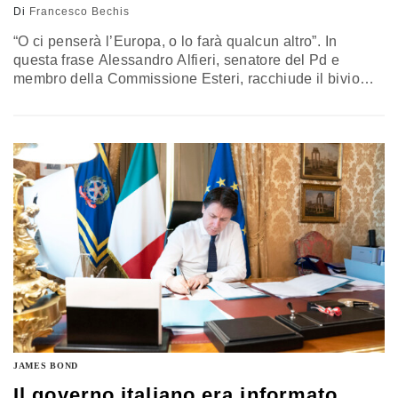
Di
Francesco Bechis
“O ci penserà l’Europa, o lo farà qualcun altro”. In
questa frase Alessandro Alfieri, senatore del Pd e
membro della Commissione Esteri, racchiude il bivio
che la crisi del Covid-19 ha posto di fronte all’Italia.
L’economia del Paese è esposta, e c’è chi è pronto a
colmare i vuoti. Si può scegliere a chi aprire le porte,
purché sia fatto…
JAMES BOND
Il governo italiano era informato