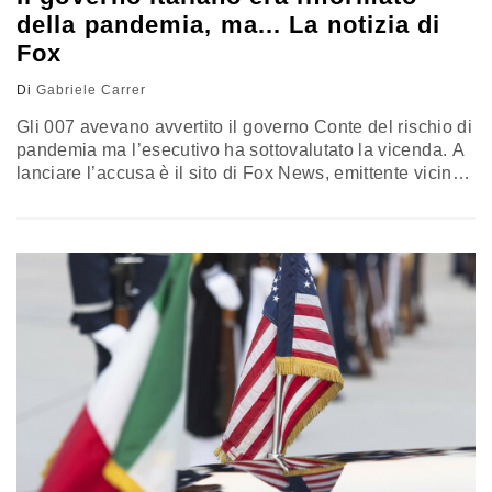
della pandemia, ma... La notizia di
Fox
Di
Gabriele Carrer
Gli 007 avevano avvertito il governo Conte del rischio di
pandemia ma l’esecutivo ha sottovalutato la vicenda. A
lanciare l’accusa è il sito di Fox News, emittente vicina
all’attuale amministrazione statunitense, che racconta in
un lungo articolo l’emergenza italiana: il pezzo cita un
“esperto di sicurezza che fa base a Roma” che ha
chiesto di mantenere l’anonimato, perché “non
autorizzato…