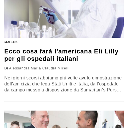
MAILING
Ecco cosa farà l'americana Eli Lilly
per gli ospedali italiani
Di
Alessandra Maria Claudia Micelli
Nei giorni scorsi abbiamo più volte avuto dimostrazione
dell'amicizia che lega Stati Uniti e Italia, dall'ospedale
da campo messo a disposizione da Samaritan’s Purse,
organizzazione umanitaria evangelica statunitense, agli
aiuti per il policlinico Gemelli di Roma da parte
dell’organizzazione no profit Us Charitable Trust sino ai
tanti messaggi di vicinanza arrivati dagli Usa, fra cui
quello del segretario di Stato, Mike…