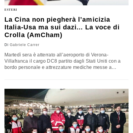
ESTERI
La Cina non piegherà l’amicizia
Italia-Usa ma sui dazi... La voce di
Crolla (AmCham)
Di
Gabriele Carrer
Martedì sera è atterrato all’aeroporto di Verona-
Villafranca il cargo DC8 partito dagli Stati Uniti con a
bordo personale e attrezzature mediche messe a
disposizione dall’organizzazione evangelica
Samaritan’s Purse per far fronte all’emergenza
coronavirus per la realizzazione a Cremona, una delle
aree più colpite, di un ospedale da campo da sessanta
posti letto, di cui otto di terapia intensiva. Sempre di
martedì…