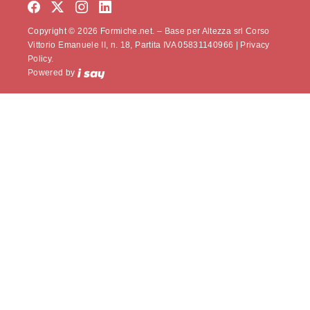
Copyright © 2026 Formiche.net. – Base per Altezza srl Corso
Vittorio Emanuele II, n. 18, Partita IVA 05831140966 |
Privacy
Policy.
Powered by