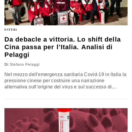
ESTERI
Da debacle a vittoria. Lo shift della
Cina passa per l’Italia. Analisi di
Pelaggi
Di
Stefano Pelaggi
Nel mezzo dell'emergenza sanitaria Covid-19 in Italia la
pressione cinese per costruire una narrazione
alternativa sull’origine del virus e sul successo di
Pechino nella gestione della pandemia è sempre più
evidente. Pechino ha inizialmente tentato di modificare
la percezione dell’opinione pubblica sull’origine della
pandemia, alcuni articoli in cui i primi casi di Covid-19
venivano ricondotti a Paesi della regione o…