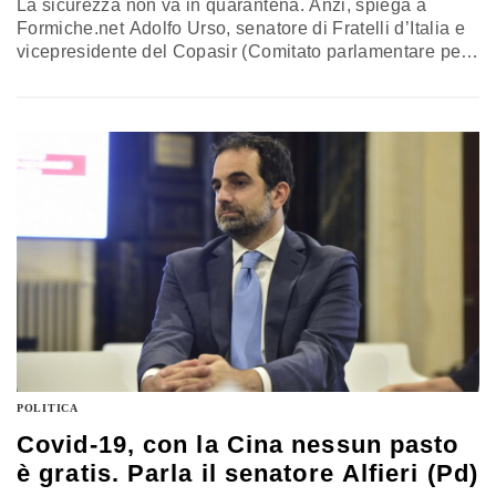
La sicurezza non va in quarantena. Anzi, spiega a
Formiche.net Adolfo Urso, senatore di Fratelli d’Italia e
vicepresidente del Copasir (Comitato parlamentare per
la sicurezza della Repubblica), è proprio in
un’emergenza come quella del coronavirus che il Paese
è più esposto e richiede uno scudo protettivo. Un
compito fondamentale per Palazzo Chigi, che però è già
in prima linea sul…
POLITICA
Covid-19, con la Cina nessun pasto
è gratis. Parla il senatore Alfieri (Pd)