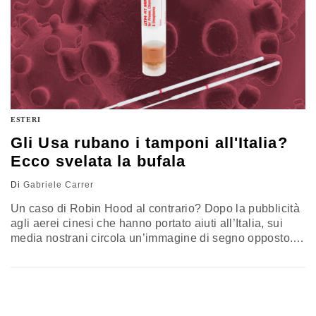
ESTERI
Gli Usa rubano i tamponi all'Italia?
Ecco svelata la bufala
Di
Gabriele Carrer
Un caso di Robin Hood al contrario? Dopo la pubblicità
agli aerei cinesi che hanno portato aiuti all’Italia, sui
media nostrani circola un’immagine di segno opposto.
Almeno in apparenza. Ecco perché. Lunedì
l’aeronautica statunitense ha trasportato
“silenziosamente” mezzo milione di tamponi per
individuare la positività dei pazienti al Covid-19 dalla
base di Aviano, in provincia di Pordenone, a Memphis,