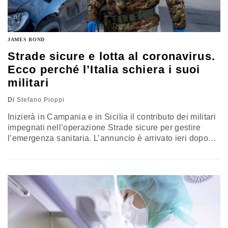
JAMES BOND
Strade sicure e lotta al coronavirus.
Ecco perché l’Italia schiera i suoi
militari
Di
Stefano Pioppi
Inizierà in Campania e in Sicilia il contributo dei militari
impegnati nell’operazione Strade sicure per gestire
l’emergenza sanitaria. L’annuncio è arrivato ieri dopo
l’intesa tra il ministro dell’Interno Luciana Lamorgese e
il titolare della Difesa Lorenzo Guerini, che ha dato
“piena disponibilità” a una soluzione che si aggiunge ai
molteplici contributi delle Forze armate contro il Covid-
19. L’OPERAZIONE L’operazione è…