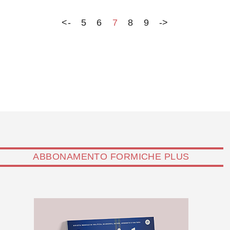
in Tennesse.…
<-
5
6
7
8
9
->
ABBONAMENTO FORMICHE PLUS