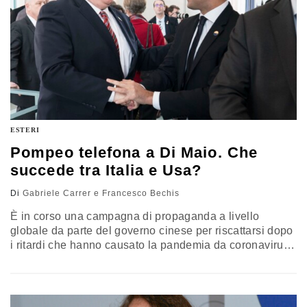
ESTERI
Pompeo telefona a Di Maio. Che
succede tra Italia e Usa?
Di
Gabriele Carrer e Francesco Bechis
È in corso una campagna di propaganda a livello
globale da parte del governo cinese per riscattarsi dopo
i ritardi che hanno causato la pandemia da coronavirus,
uno sforzo che coincide con quelli compiuti da media
del Partito comunista cinese per rassicurare sulla
situazione a Wuhan e cantar vittoria sull’infezione.