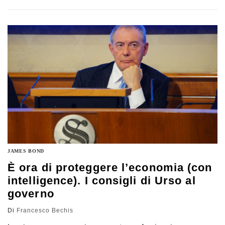
sono state sconvocate”. A parlare è Marina Sereni, vice
ministra degli Esteri in quota Pd. Con lei abbiamo
cercato di fare il punto sull’agenda…
JAMES BOND
È ora di proteggere l’economia (con
intelligence). I consigli di Urso al
governo
Di
Francesco Bechis